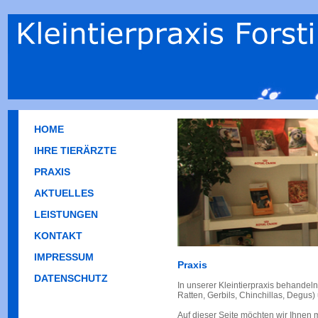
HOME
IHRE TIERÄRZTE
PRAXIS
AKTUELLES
LEISTUNGEN
KONTAKT
IMPRESSUM
Praxis
DATENSCHUTZ
In unserer Kleintierpraxis behandel
Ratten, Gerbils, Chinchillas, Degus)
Auf dieser Seite möchten wir Ihnen 